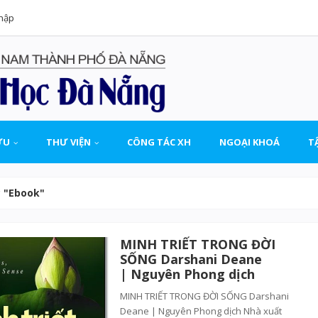
hập
ỨU
THƯ VIỆN
CÔNG TÁC XH
NGOẠI KHOÁ
T
c "Ebook"
MINH TRIẾT TRONG ĐỜI
SỐNG Darshani Deane
| Nguyên Phong dịch
MINH TRIẾT TRONG ĐỜI SỐNG Darshani
Deane | Nguyên Phong dịch Nhà xuất