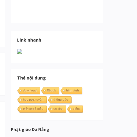
Link nhanh
Thẻ nội dung
download
Ebook
hình ảnh
học trực tuyến
thông báo
thời khoá biểu
tài liệu
điểm
Phật giáo Đà Nẵng