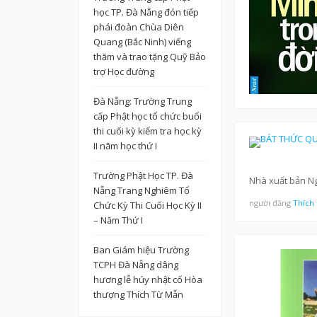
học TP. Đà Nẵng đón tiếp
phái đoàn Chùa Diên
Quang (Bắc Ninh) viếng
thăm và trao tặng Quỹ Bảo
trợ Học đường
Đà Nẵng: Trường Trung
cấp Phật học tổ chức buổi
thi cuối kỳ kiểm tra học kỳ
II năm học thứ I
Trường Phật Học TP. Đà
Nhà xuất bản N
Nẵng Trang Nghiêm Tổ
người đăng
Thích
Chức Kỳ Thi Cuối Học Kỳ II
– Năm Thứ I
Ban Giám hiệu Trường
TCPH Đà Nẵng dâng
hương lễ húy nhật cố Hòa
thượng Thích Từ Mẫn