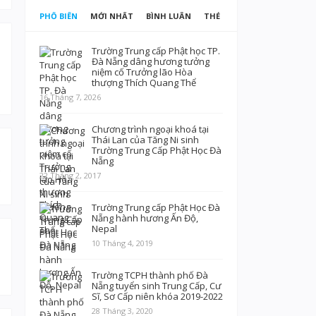
PHỔ BIẾN
MỚI NHẤT
BÌNH LUẬN
THẺ
Trường Trung cấp Phật học TP.
Đà Nẵng dâng hương tưởng
niệm cố Trưởng lão Hòa
thượng Thích Quang Thể
16 Tháng 7, 2026
Chương trình ngoại khoá tại
Thái Lan của Tăng Ni sinh
Trường Trung Cấp Phật Học Đà
Nẵng
22 Tháng 2, 2017
Trường Trung cấp Phật Học Đà
Nẵng hành hương Ấn Độ,
Nepal
10 Tháng 4, 2019
Trường TCPH thành phố Đà
Nẵng tuyển sinh Trung Cấp, Cư
Sĩ, Sơ Cấp niên khóa 2019-2022
28 Tháng 3, 2020