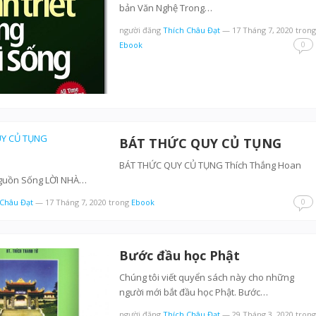
bản Văn Nghệ Trong…
người đăng
Thích Châu Đạt
—
17 Tháng 7, 2020
trong
0
Ebook
BÁT THỨC QUY CỦ TỤNG
BÁT THỨC QUY CỦ TỤNG Thích Thắng Hoan
guồn Sống LỜI NHÀ…
0
 Châu Đạt
—
17 Tháng 7, 2020
trong
Ebook
Bước đầu học Phật
Chúng tôi viết quyển sách này cho những
người mới bắt đầu học Phật. Bước…
người đăng
Thích Châu Đạt
—
29 Tháng 3, 2020
trong