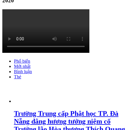
2020
Phổ biến
Mới nhất
Bình luận
Thẻ
Trường Trung cấp Phật học TP. Đà
Nẵng dâng hương tưởng niệm cố
Trưởng lão Hòa thượng Thích Quang