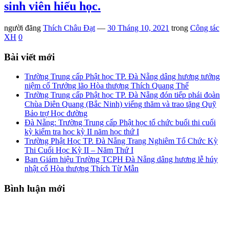
sinh viên hiếu học.
người đăng
Thích Châu Đạt
—
30 Tháng 10, 2021
trong
Công tác
XH
0
Bài viết mới
Trường Trung cấp Phật học TP. Đà Nẵng dâng hương tưởng
niệm cố Trưởng lão Hòa thượng Thích Quang Thể
Trường Trung cấp Phật học TP. Đà Nẵng đón tiếp phái đoàn
Chùa Diên Quang (Bắc Ninh) viếng thăm và trao tặng Quỹ
Bảo trợ Học đường
Đà Nẵng: Trường Trung cấp Phật học tổ chức buổi thi cuối
kỳ kiểm tra học kỳ II năm học thứ I
Trường Phật Học TP. Đà Nẵng Trang Nghiêm Tổ Chức Kỳ
Thi Cuối Học Kỳ II – Năm Thứ I
Ban Giám hiệu Trường TCPH Đà Nẵng dâng hương lễ húy
nhật cố Hòa thượng Thích Từ Mẫn
Bình luận mới