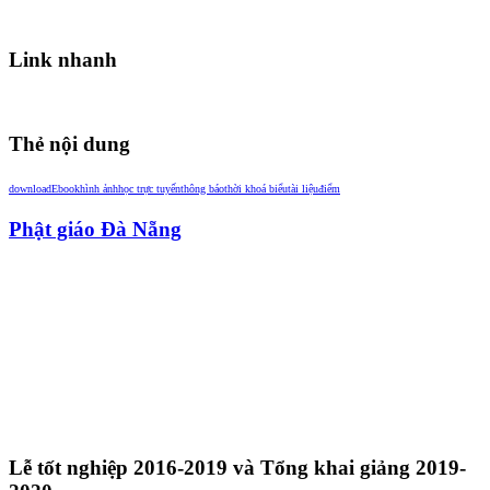
Link nhanh
Thẻ nội dung
download
Ebook
hình ảnh
học trực tuyến
thông báo
thời khoá biểu
tài liệu
điểm
Phật giáo Đà Nẵng
Lễ tốt nghiệp 2016-2019 và Tổng khai giảng 2019-