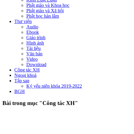
Phật giáo và Khoa học
Phật giáo và Xã hội
Phật học hàn lâm
Thư viện
Audio
Ebook
Giáo trình
Hình ảnh
Tài liệu
Văn bản
Video
Download
Công tác XH
Ngoại khoá
Tập san
Kỷ yếu niên khóa 2019-2022
BGH
Bài trong mục "Công tác XH"