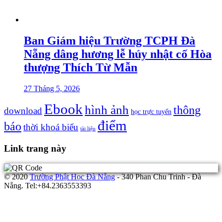
Ban Giám hiệu Trường TCPH Đà
Nẵng dâng hương lễ húy nhật cố Hòa
thượng Thích Từ Mẫn
27 Tháng 5, 2026
Ebook
hình ảnh
thông
download
học trực tuyến
điểm
báo
thời khoá biểu
tài liệu
Link trang này
© 2020
Trường Phật Học Đà Nẵng
- 340 Phan Chu Trinh - Đà
Nẵng. Tel:+84.2363553393