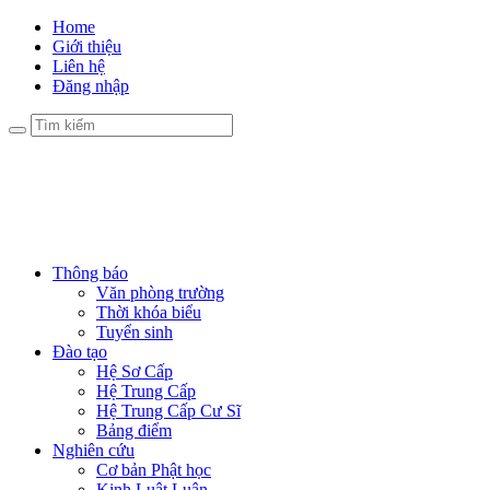
Home
Giới thiệu
Liên hệ
Đăng nhập
Thông báo
Văn phòng trường
Thời khóa biểu
Tuyển sinh
Đào tạo
Hệ Sơ Cấp
Hệ Trung Cấp
Hệ Trung Cấp Cư Sĩ
Bảng điểm
Nghiên cứu
Cơ bản Phật học
Kinh Luật Luận